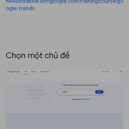
newsinitiative.withgoogle.com/training/course/go
ogle-trends
Chọn một chủ đề