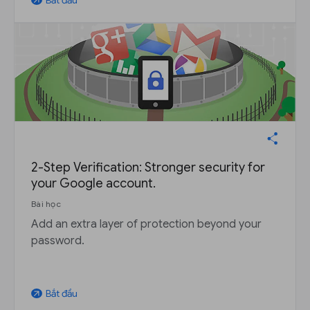
Bắt đầu
arrow_outward
2-Step Verification: Stronger security for
your Google account.
Bài học
Add an extra layer of protection beyond your
password.
Bắt đầu
arrow_outward