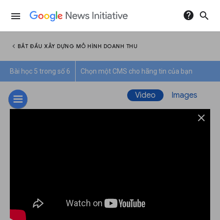
help
search
menu
chevron_left
BẮT ĐẦU XÂY DỰNG MÔ HÌNH DOANH THU
Bài học 5 trong số 6
Chọn một CMS cho hãng tin của bạn
Video
Images
close