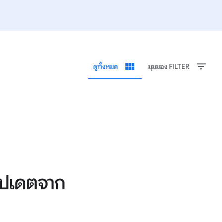
view_module
filter_list
ดูทั้งหมด
มุมมอง FILTER
อัปเดตจาก